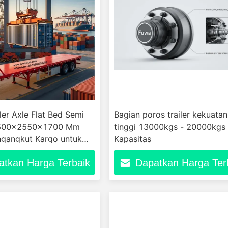
er Axle Flat Bed Semi
Bagian poros trailer kekuatan
12500x2550x1700 Mm
tinggi 13000kgs - 20000kgs
ngangkut Kargo untuk
Kapasitas
si Jarak Jauh
atkan Harga Terbaik
Dapatkan Harga Ter