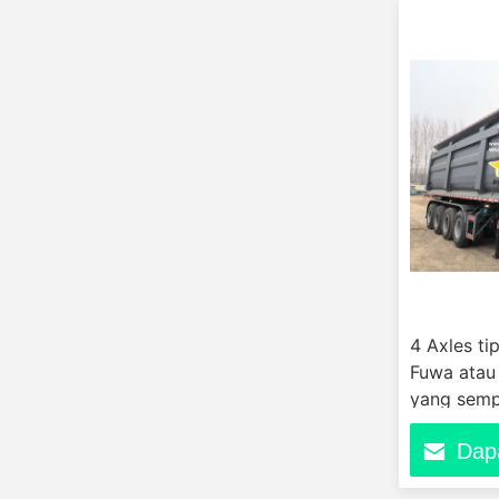
4 Axles ti
Fuwa atau 
yang semp
bahan situ
Dap