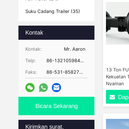
Suku Cadang Trailer
(35)
Kontak
Kontak:
Mr. Aaron
Telp:
86-13210598479
13 Ton FU
Faks:
86-531-85827672
Kekuatan 
Nyaman
Dap
Bicara Sekarang
Kirimkan surat.