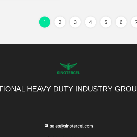
1
2
3
4
5
6
TIONAL HEAVY DUTY INDUSTRY GROU
sales@sinotercel.com