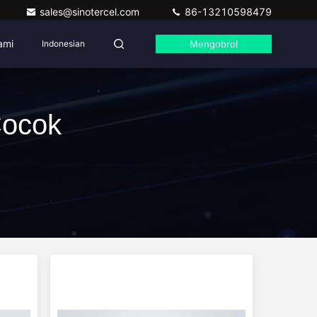
sales@sinotercel.com
86-13210598479
ami
Indonesian
Mengobrol
Cocok