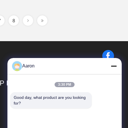
7
8
Aaron
P LIMITED
3:30 PM
Good day, what product are you looking 
Tautan Cepat
for?
Profil Perusahaan
Tur Pabrik