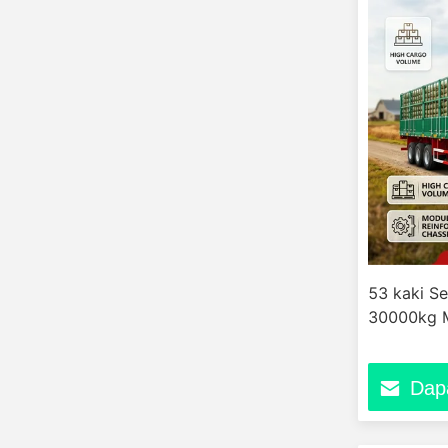
53 kaki Se
30000kg M
Dap