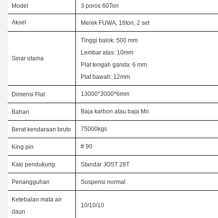
Model
3 poros 60Ton
Aksel
Merek FUWA, 16ton, 2 set
Tinggi balok: 500 mm
Lembar atas: 10mm
Sinar utama
Plat tengah ganda: 6 mm
Plat bawah: 12mm
13000*3000*6mm
Dimensi Flat
Baja karbon atau baja Mn
Bahan
75000kgs
Berat kendaraan bruto
# 90
King pin
Kaki pendukung
Standar JOST 28T
Penangguhan
Suspensi normal
Ketebalan mata air
10/10/10
daun