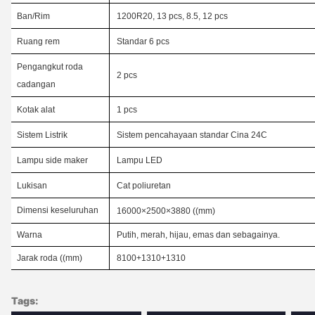
Ban/Rim
1200R20, 13 pcs, 8.5, 12 pcs
Ruang rem
Standar 6 pcs
Pengangkut roda
2 pcs
cadangan
Kotak alat
1 pcs
Sistem Listrik
Sistem pencahayaan standar Cina 24C
Lampu side maker
Lampu LED
Lukisan
Cat poliuretan
Dimensi keseluruhan
16000×2500×3880 ((mm)
Warna
Putih, merah, hijau, emas dan sebagainya.
Jarak roda ((mm)
8100+1310+1310
Tags: