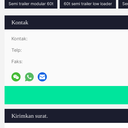
Semi trailer modular 60t
60t semi trailer low loader
Sem
Kontak
Kontak:
Telp:
Faks:
Kirimkan surat.