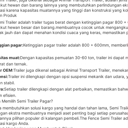
ut hewan dan barang lainnya yang membutuhkan perlindungan ekstra
tasi karena kapasitas muatannya yang tinggi dan konstruksi yang ko
n Produk
mi Trailer adalah trailer tugas berat dengan ketinggian pagar 80
ut hewan besar dan barang.membuatnya cocok untuk mengangkut b
rak jauh dan dapat menahan kondisi cuaca yang keras, memastikan
ggian pagar:
Ketinggian pagar trailer adalah 800 + 600mm, member
itas muat:
Dengan kapasitas pemuatan 30-60 ton, trailer ini dapa
rat dan ternak.
r OEM:
Trailer juga dikenal sebagai Animal Transport Trailer, men
nsi:
Trailer ini dilengkapi dengan opsi suspensi mekanik dan udar
n stabil.
ya:
Setiap trailer dilengkapi dengan alat perbaikan, memastikan bah
 efisien.
Memilih Semi Trailer Pagar?
a membutuhkan solusi kargo yang handal dan tahan lama, Semi Trail
ngan ekstra membuatnya menjadi aset penting bagi setiap perusahaan
annya pilihan populer di kalangan pembeli.The Fence Semi Trailer ad
tasi kargo Anda.