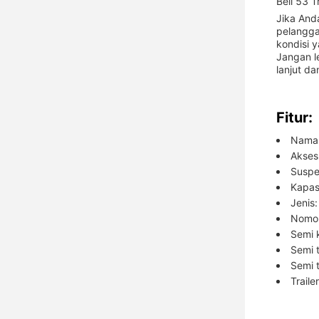
Beli 53 T
Jika Anda
pelangga
kondisi 
Jangan l
lanjut d
Fitur:
Nama 
Akses
Suspe
Kapas
Jenis:
Nomor
Semi k
Semi t
Semi t
Trail