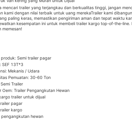
ruk Van kering yang Murah untuk Dijual
 mencari trailer yang terjangkau dan berkualitas tinggi, jangan menc
n kami dengan nilai terbaik untuk uang merekaTrailer kami dibang
yang paling keras, memastikan pengiriman aman dan tepat waktu ka
ewatkan kesempatan ini untuk membeli trailer kargo top-of-the-line
an memesan!
produk: Semi trailer pagar
: SEF 13T*3
nsi: Mekanis / Udara
itas Pemuatan: 30-60 Ton
 Semi Trailer
 Oem: Trailer Pengangkutan Hewan
argo trailer untuk dijual
railer pagar
railer kargo
er pengangkutan hewan