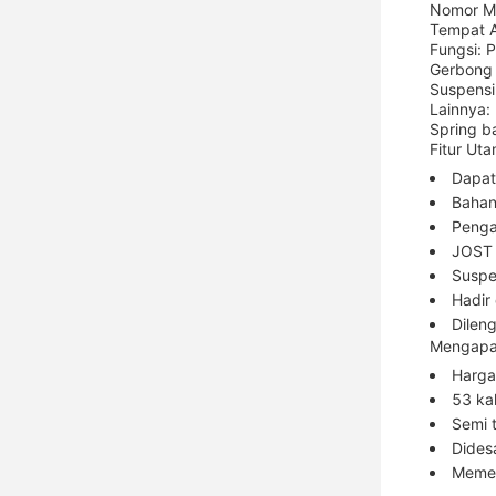
Nomor M
Tempat A
Fungsi: 
Gerbong
Suspensi
Lainnya:
Spring b
Fitur Uta
Dapat
Bahan
Penga
JOST 
Suspe
Hadir
Dilen
Mengapa 
Harga 
53 kak
Semi 
Didesa
Memen