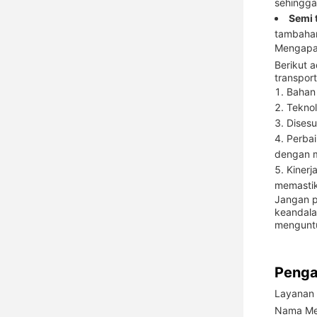
sehingga
Semi t
tambahan
Mengapa 
Berikut 
transport
Bahan 
Teknol
Disesu
Perbai
dengan 
Kinerj
memastik
Jangan p
keandala
menguntu
Penga
Layanan 
Nama Me