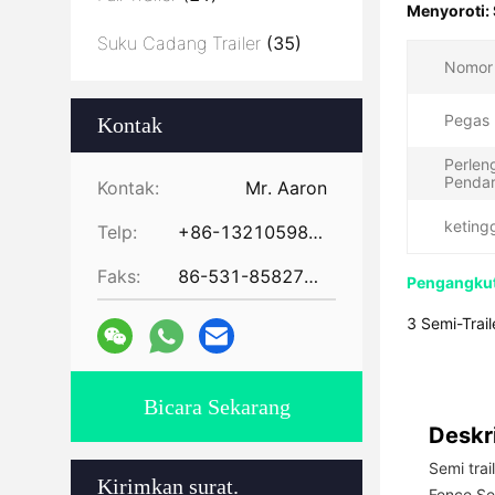
Menyoroti:
Suku Cadang Trailer
(35)
Nomor
Pegas 
Kontak
Perlen
Pendar
Kontak:
Mr. Aaron
keting
Telp:
+86-13210598479
Faks:
86-531-85827672
Pengangkut
3 Semi-Trai
Bicara Sekarang
Deskr
Semi trai
Kirimkan surat.
Fence Sem