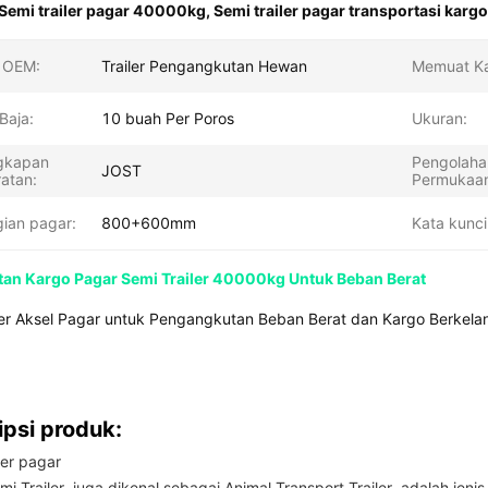
Semi trailer pagar 40000kg
,
Semi trailer pagar transportasi kargo
 OEM:
Trailer Pengangkutan Hewan
Memuat Ka
Baja:
10 buah Per Poros
Ukuran:
gkapan
Pengolaha
JOST
atan:
Permukaa
gian pagar:
800+600mm
Kata kunci
an Kargo Pagar Semi Trailer 40000kg Untuk Beban Berat
ler Aksel Pagar untuk Pengangkutan Beban Berat dan Kargo Berkela
ipsi produk:
ler pagar
i Trailer, juga dikenal sebagai Animal Transport Trailer, adalah jeni