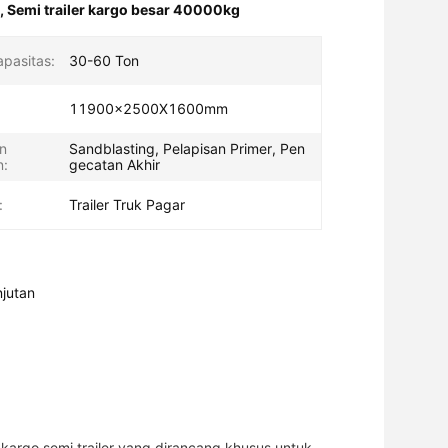
,
Semi trailer kargo besar 40000kg
pasitas:
30-60 Ton
11900x2500X1600mm
n
Sandblasting, Pelapisan Primer, Pen
n:
gecatan Akhir
:
Trailer Truk Pagar
njutan
s kargo semi trailer yang dirancang khusus untuk