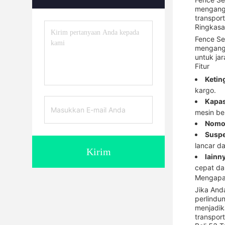
mengangk
transpor
Ringkasa
Fence Se
mengangk
untuk ja
Fitur
Ketin
kargo.
Kapas
mesin be
Nomo
Suspe
lancar da
Kirim
lainn
cepat dan
Mengapa 
Jika And
perlindu
menjadik
transpor