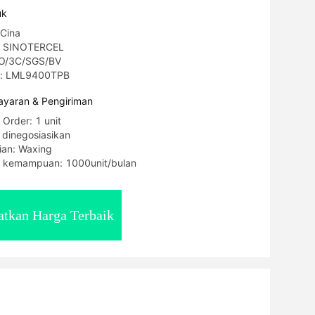
uk
 Cina
: SINOTERCEL
ISO/3C/SGS/BV
l: LML9400TPB
yaran & Pengiriman
 Order: 1 unit
 dinegosiasikan
ian: Waxing
 kemampuan: 1000unit/bulan
tkan Harga Terbaik