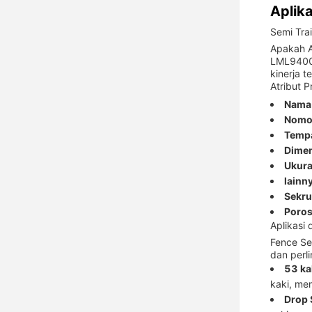
Aplika
Semi Tra
Apakah A
LML9400T
kinerja 
Atribut 
Nama
Nomo
Tempa
Dimen
Ukura
lainn
Sekru
Poros
Aplikasi 
Fence Se
dan perl
53 kak
kaki, me
Drop 