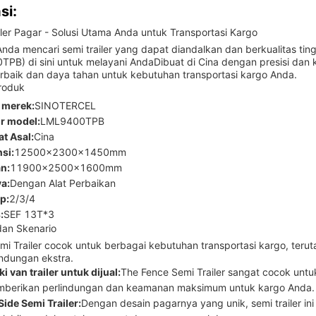
si:
iler Pagar - Solusi Utama Anda untuk Transportasi Kargo
nda mencari semi trailer yang dapat diandalkan dan berkualitas tin
PB) di sini untuk melayani AndaDibuat di Cina dengan presisi dan ke
terbaik dan daya tahan untuk kebutuhan transportasi kargo Anda.
Produk
 merek:
SINOTERCEL
r model:
LML9400TPB
t Asal:
Cina
si:
12500x2300x1450mm
n:
11900x2500x1600mm
ya:
Dengan Alat Perbaikan
p:
2/3/4
:
SEF 13T*3
dan Skenario
mi Trailer cocok untuk berbagai kebutuhan transportasi kargo, t
indungan ekstra.
i van trailer untuk dijual:
The Fence Semi Trailer sangat cocok untu
mberikan perlindungan dan keamanan maksimum untuk kargo Anda.
Side Semi Trailer:
Dengan desain pagarnya yang unik, semi trailer ini