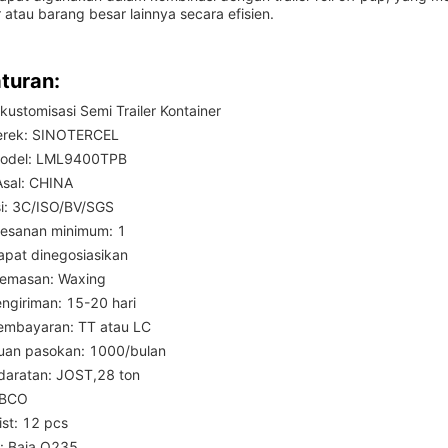
 atau barang besar lainnya secara efisien.
turan:
kustomisasi Semi Trailer Kontainer
rek: SINOTERCEL
odel: LML9400TPB
sal: CHINA
asi: 3C/ISO/BV/SGS
esanan minimum: 1
apat dinegosiasikan
kemasan: Waxing
ngiriman: 15-20 hari
embayaran: TT atau LC
an pasokan: 1000/bulan
daratan: JOST,28 ton
ABCO
ist: 12 pcs
i: Baja Q235