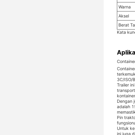
Warna
Aksel
Berat Ta
Kata kunci
Aplika
Containe
Containe
terkemuka
3C/ISO/B
Trailer i
transpor
kontainer
Dengan j
adalah 1
memastika
Pin trakt
fungsiona
Untuk ke
ini juga