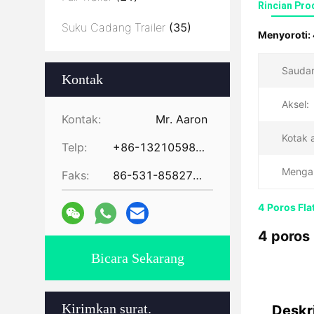
Rincian Pro
Suku Cadang Trailer
(35)
Menyoroti:
Saudar
Kontak
Aksel:
Kontak:
Mr. Aaron
Kotak a
Telp:
+86-13210598479
Menga
Faks:
86-531-85827672
4 Poros Fla
4 poros 
Bicara Sekarang
Kirimkan surat.
Deskr