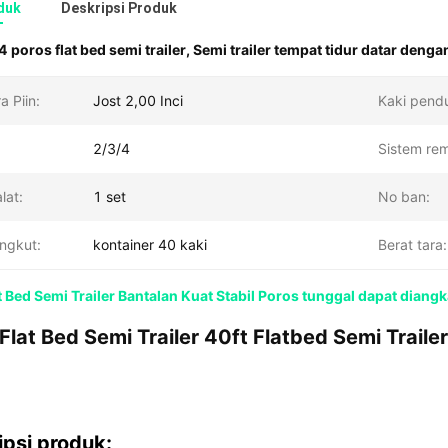
duk
Deskripsi Produk
4 poros flat bed semi trailer
,
Semi trailer tempat tidur datar denga
a Piin:
Jost 2,00 Inci
Kaki pend
2/3/4
Sistem rem
lat:
1 set
No ban:
ngkut:
kontainer 40 kaki
Berat tara:
t Bed Semi Trailer Bantalan Kuat Stabil Poros tunggal dapat diangk
Flat Bed Semi Trailer 40ft Flatbed Semi Traile
ipsi produk: