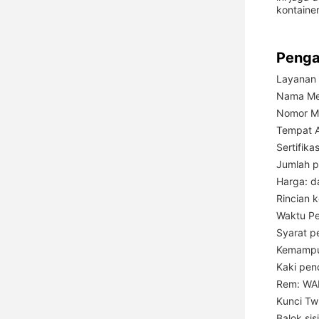
kontainer
Penga
Layanan 
Nama Me
Nomor M
Tempat A
Sertifik
Jumlah p
Harga: d
Rincian 
Waktu Pe
Syarat p
Kemampu
Kaki pen
Rem: W
Kunci Tw
Balok sis