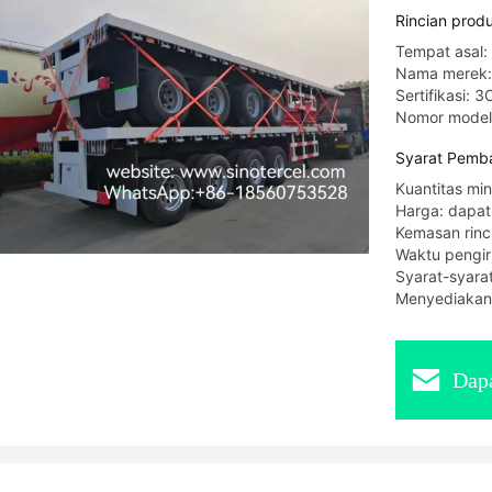
Rincian prod
Tempat asal:
Nama merek
Sertifikasi: 
Nomor mode
Syarat Pemba
Kuantitas min
Harga: dapat
Kemasan rinc
Waktu pengir
Syarat-syara
Menyediakan
Dapa