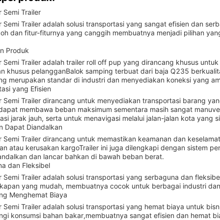
 Semi Trailer
 Semi Trailer adalah solusi transportasi yang sangat efisien dan se
oh dan fitur-fiturnya yang canggih membuatnya menjadi pilihan ya
n Produk
r Semi Trailer adalah trailer roll off pup yang dirancang khusus un
n khusus pelangganBalok samping terbuat dari baja Q235 berkualit
yang merupakan standar di industri dan menyediakan koneksi yang aman
asi yang Efisien
r Semi Trailer dirancang untuk menyediakan transportasi barang yang
dapat membawa beban maksimum sementara masih sangat manuverH
asi jarak jauh, serta untuk menavigasi melalui jalan-jalan kota yang s
 Dapat Diandalkan
r Semi Trailer dirancang untuk memastikan keamanan dan keselamat
an atau kerusakan kargoTrailer ini juga dilengkapi dengan sistem
andalkan dan lancar bahkan di bawah beban berat.
a dan Fleksibel
r Semi Trailer adalah solusi transportasi yang serbaguna dan flek
apan yang mudah, membuatnya cocok untuk berbagai industri dan 
ang Menghemat Biaya
 Semi Trailer adalah solusi transportasi yang hemat biaya untuk bisn
gi konsumsi bahan bakar,membuatnya sangat efisien dan hemat biay