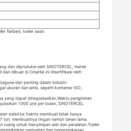
ler flatbed, trailer sasis
rancang dan diproduksi oleh SINOTERCEL, merek
an dibuat di CinaHal ini disertifikasi oleh
erbaguna dan penting dalam industri
i ukuran dan jenis, seperti kontainer ISO,
arga yang dapat dinegosiasikan.Waktu pengiriman
 pasokan 1000 unit per bulan, SINOTERCEL
t dan stabil ke traktor.membuat tidak hanya
lah 7 ton, membuatnya ringan namun tahan lama.
an ruang untuk menyimpan alat dan peralatan.Trailer
ng memungkinkan pemuatan dan pengungkapan