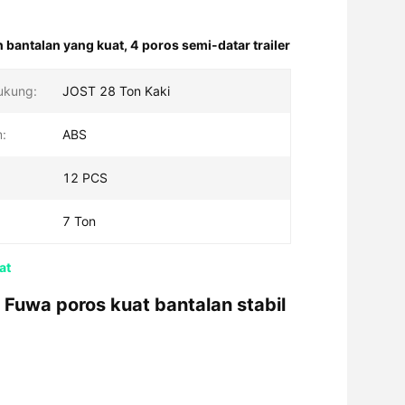
n bantalan yang kuat
,
4 poros semi-datar trailer
ukung:
JOST 28 Ton Kaki
:
ABS
12 PCS
7 Ton
at
r Fuwa poros kuat bantalan stabil