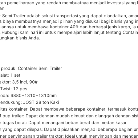
tan pemeliharaan yang rendah membuatnya menjadi investasi yang 
an
r Semi Trailer adalah solusi transportasi yang dapat diandalkan, am
tas biaya membuatnya menjadi pilihan yang disukai bagi bisnis yang
nnya untuk membawa kontainer 40ft dan berbagai jenis kargo, i
Hubungi kami hari ini untuk mempelajari lebih lanjut tentang Contain
ngkan bisnis Anda.
produk: Container Semi Trailer
alat: 1 set
aktor: 3,5 inci, 90#
 Twist: 12 pcs
 roda: 6880+1310+1310mm
pendukung: JOST 28 ton Kaki
itas kontainer: Dapat membawa beberapa kontainer, termasuk kontai
ff pup trailer: Dapat dengan mudah dimuat dan diunggah dengan sist
n tugas berat: Dapat menangani beban berat dan medan kasar
n yang dapat dilepas: Dapat dipisahkan menjadi beberapa bagian u
iner penyimpanan trailer traktor: Ideal untuk menyimpan dan mengan