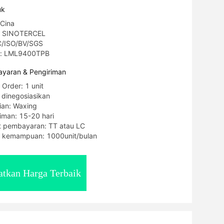
uk
 Cina
: SINOTERCEL
3C/ISO/BV/SGS
l: LML9400TPB
yaran & Pengiriman
 Order: 1 unit
 dinegosiasikan
ian: Waxing
iman: 15-20 hari
t pembayaran: TT atau LC
 kemampuan: 1000unit/bulan
tkan Harga Terbaik