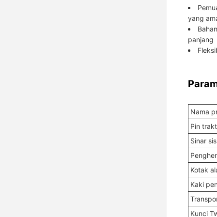
Pemua
yang ama
Bahan
panjang
Fleks
Param
Nama p
Pin trak
Sinar sis
Penghen
Kotak al
Kaki pe
Transpor
Kunci Tw