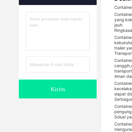
Container
Container
yang kok
jauh.
Ringkasa
Containe
kebutuha
trailer.
Transport
Containe
canggih,
transport
Aman dan
Containe
Kirim
kecelaka
dapat di
Serbagun
Containe
pengungk
Solusi y
Container
menguran