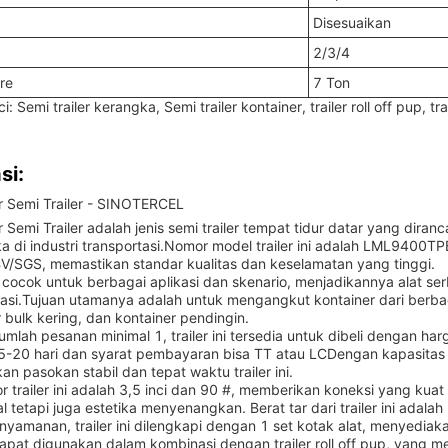
Disesuaikan
2/3/4
re
7 Ton
: Semi trailer kerangka, Semi trailer kontainer, trailer roll off pup, trai
si:
r Semi Trailer - SINOTERCEL
r Semi Trailer adalah jenis semi trailer tempat tidur datar yang di
 di industri transportasi.Nomor model trailer ini adalah LML9400TPB d
V/SGS, memastikan standar kualitas dan keselamatan yang tinggi.
ni cocok untuk berbagai aplikasi dan skenario, menjadikannya alat s
tasi.Tujuan utamanya adalah untuk mengangkut kontainer dari berbaga
 bulk kering, dan kontainer pendingin.
umlah pesanan minimal 1, trailer ini tersedia untuk dibeli dengan h
5-20 hari dan syarat pembayaran bisa TT atau LCDengan kapasitas
n pasokan stabil dan tepat waktu trailer ini.
or trailer ini adalah 3,5 inci dan 90 #, memberikan koneksi yang kua
l tetapi juga estetika menyenangkan. Berat tar dari trailer ini ada
nyamanan, trailer ini dilengkapi dengan 1 set kotak alat, menyediak
 dapat digunakan dalam kombinasi dengan trailer roll off pup, ya