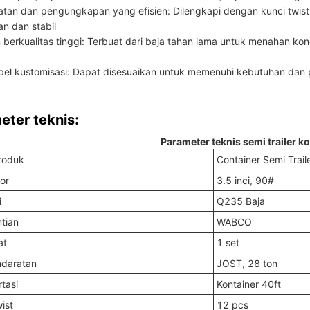
tan dan pengungkapan yang efisien: Dilengkapi dengan kunci twis
n dan stabil
 berkualitas tinggi: Terbuat dari baja tahan lama untuk menahan k
ibel kustomisasi: Dapat disesuaikan untuk memenuhi kebutuhan dan 
eter teknis:
Parameter teknis semi trailer k
roduk
Container Semi Trail
tor
3.5 inci, 90#
i
Q235 Baja
tian
WABCO
at
1 set
ndaratan
JOST, 28 ton
tasi
Kontainer 40ft
ist
12 pcs