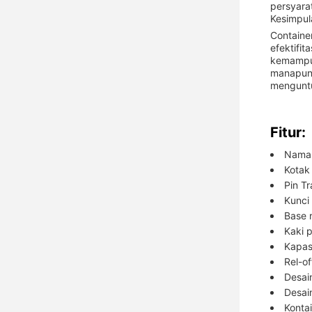
persyara
Kesimpul
Containe
efektifi
kemampua
manapun.
menguntu
Fitur:
Nama 
Kotak 
Pin Tr
Kunci
Base
Kaki 
Kapas
Rel-o
Desai
Desai
Konta