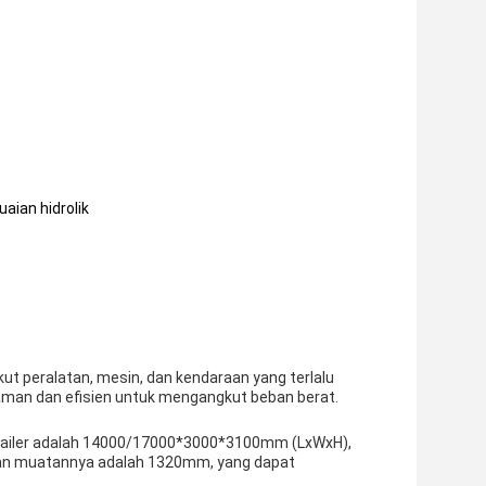
aian hidrolik
ut peralatan, mesin, dan kendaraan yang terlalu
 aman dan efisien untuk mengangkut beban berat.
 trailer adalah 14000/17000*3000*3100mm (LxWxH),
an muatannya adalah 1320mm, yang dapat