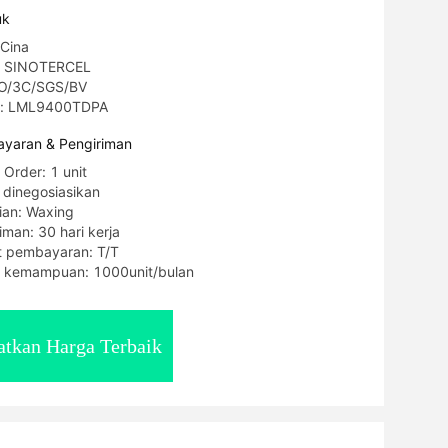
uk
 Cina
: SINOTERCEL
ISO/3C/SGS/BV
l: LML9400TDPA
yaran & Pengiriman
 Order: 1 unit
 dinegosiasikan
ian: Waxing
man: 30 hari kerja
t pembayaran: T/T
 kemampuan: 1000unit/bulan
tkan Harga Terbaik