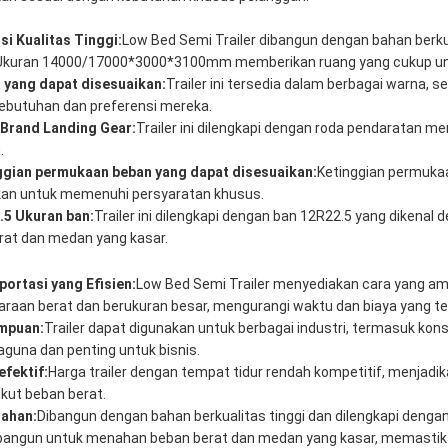
i Kualitas Tinggi:
Low Bed Semi Trailer dibangun dengan bahan berku
Ukuran 14000/17000*3000*3100mm memberikan ruang yang cukup unt
 yang dapat disesuaikan:
Trailer ini tersedia dalam berbagai warna, 
ebutuhan dan preferensi mereka.
Brand Landing Gear:
Trailer ini dilengkapi dengan roda pendaratan m
.
ggian permukaan beban yang dapat disesuaikan:
Ketinggian permukaa
kan untuk memenuhi persyaratan khusus.
.5 Ukuran ban:
Trailer ini dilengkapi dengan ban 12R22.5 yang dike
rat dan medan yang kasar.
ortasi yang Efisien:
Low Bed Semi Trailer menyediakan cara yang am
araan berat dan berukuran besar, mengurangi waktu dan biaya yang ter
mpuan:
Trailer dapat digunakan untuk berbagai industri, termasuk ko
aguna dan penting untuk bisnis.
efektif:
Harga trailer dengan tempat tidur rendah kompetitif, menjadik
ut beban berat.
tahan:
Dibangun dengan bahan berkualitas tinggi dan dilengkapi deng
dibangun untuk menahan beban berat dan medan yang kasar, memastik