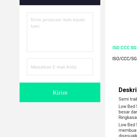
ISO CCC SGS
ISO/CCC/SGS
Deskri
Kirim
Semi trai
Low Bed S
besar da
Ringkasa
Low Bed 
membuatn
disesuai