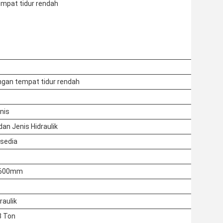
empat tidur rendah
engan tempat tidur rendah
nis
an Jenis Hidraulik
sedia
1600mm
raulik
8 Ton