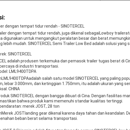
i:
iler dengan tempat tidur rendah - SINOTERCEL
ailer dengan tempat tidur rendah
, juga dikenal sebagai
Lowboy trailer
at
sa digunakan untuk mengangkut peralatan besar dan berat.memungkin
ng lebih mudah. SINOTERCEL Semi Trailer Low Bed adalah solusi yang
rek: SINOTERCEL
EL adalah produsen terkemuka dan pemasok trailer tugas berat di 
ercaya di industri transportasi.
odel: LML9400TDPA
n
LML9400TDPA
adalah salah satu model SINOTERCEL yang paling popule
, lebar 3.000mm, dan ketinggian 1.750mm, itu adalah ukuran yang s
sal: CHINA
oduk SINOTERCEL dengan bangga dibuat di Cina. Dengan fasilitas manu
astikan bahwa produk kami memenuhi standar kualitas tertinggi.
pendaratan: merek JOST, 28 ton
n
Merek JOST
landing gear dikenal karena daya tahan dan keandalan. D
nahan beban berat selama transportasi.