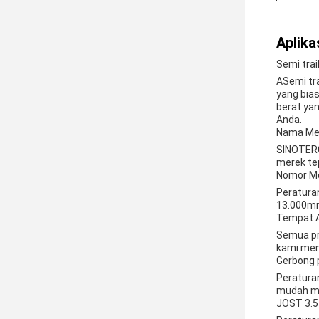
Aplikas
Semi tra
A
Semi tr
yang bia
berat ya
Anda.
Nama Me
SINOTERC
merek tep
Nomor M
Peratura
13.000mm
Tempat A
Semua pr
kami mem
Gerbong 
Peratura
mudah me
JOST 3.5