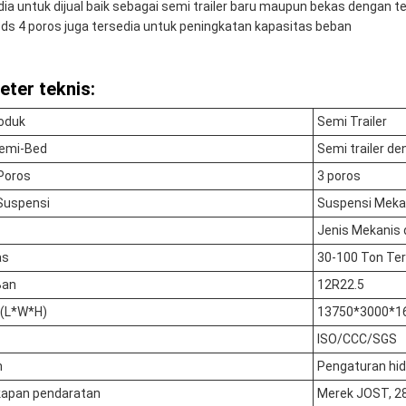
ia untuk dijual baik sebagai semi trailer baru maupun bekas dengan t
s 4 poros juga tersedia untuk peningkatan kapasitas beban
ter teknis:
roduk
Semi Trailer
Semi-Bed
Semi trailer d
Poros
3 poros
Suspensi
Suspensi Meka
Jenis Mekanis d
as
30-100 Ton Ter
Ban
12R22.5
 (L*W*H)
13750*3000*
ISO/CCC/SGS
m
Pengaturan hid
kapan pendaratan
Merek JOST, 2