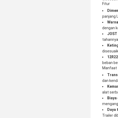
Fitur
Dimens
panjang.
Warna
dengan k
JOST 
tahannya
Ketin
disesuai
12R22
beban be
Manfaat
Transp
dan kend
Kema
alat serb
Biaya 
mengangk
Daya 
Trailer 