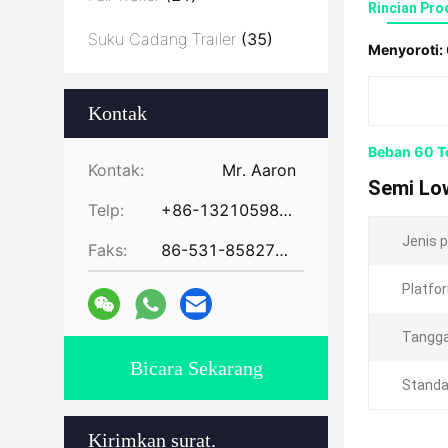
Rincian Pro
Suku Cadang Trailer
(35)
Menyoroti:
Kontak
Beban 60 To
Kontak:
Mr. Aaron
Semi Low
Telp:
+86-13210598479
Jenis p
Faks:
86-531-85827672
Platfo
Tangga
Bicara Sekarang
Standa
Kirimkan surat.