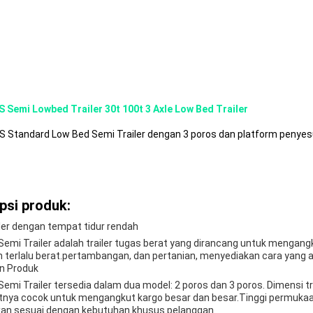
 Semi Lowbed Trailer 30t 100t 3 Axle Low Bed Trailer
 Standard Low Bed Semi Trailer dengan 3 poros dan platform penyesu
psi produk:
ler dengan tempat tidur rendah
emi Trailer adalah trailer tugas berat yang dirancang untuk mengangk
n terlalu berat.pertambangan, dan pertanian, menyediakan cara yang
n Produk
Semi Trailer tersedia dalam dua model: 2 poros dan 3 poros. Dimensi
ya cocok untuk mengangkut kargo besar dan besar.Tinggi permuka
kan sesuai dengan kebutuhan khusus pelanggan.