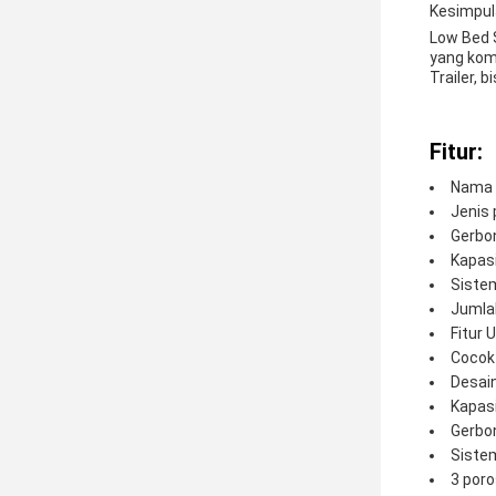
Kesimpul
Low Bed 
yang kom
Trailer,
Fitur:
Nama p
Jenis 
Gerbo
Kapas
Siste
Jumlah
Fitur 
Cocok
Desai
Kapasi
Gerbo
Sistem
3 poro