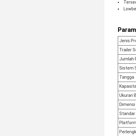
Tersed
Lowbed
Parame
Jenis P
Trailer 
Jumlah 
Sistem 
Tangga
Kapasit
Ukuran 
Dimensi
Standar
Platfor
Perleng