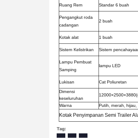
Ruang Rem
Standar 6 buah
Pengangkut roda
2 buah
cadangan
Kotak alat
1 buah
Sistem Kelistrikan
Sistem pencahayaa
Lampu Pembuat
lampu LED
Samping
Lukisan
Cat Poliuretan
Dimensi
12000×2500×3880
keseluruhan
Warna
Putih, merah, hijau
Kotak Penyimpanan Semi Trailer Alat
Tag: