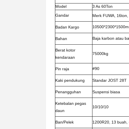
Model
3 As 60Ton
Gandar
Merk FUWA, 16ton, 
10500*2300*1500mm,
Badan Kargo
Baja karbon atau b
Bahan
Berat kotor
75000kg
kendaraan
#90
Pin raja
Kaki pendukung
Standar JOST 28T
Penangguhan
Suspensi biasa
Ketebalan pegas
10/10/10
daun
Ban/Pelek
1200R20, 13 buah, 