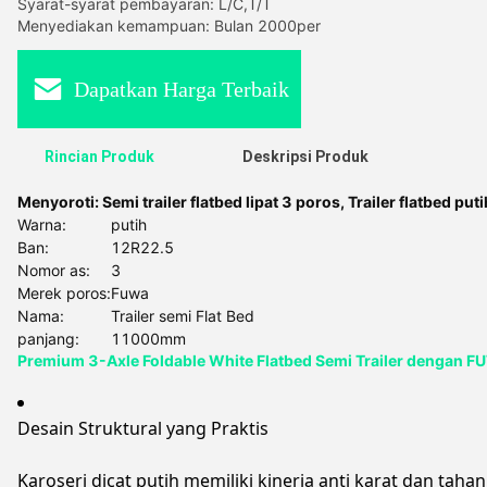
Syarat-syarat pembayaran: L/C,T/T
Menyediakan kemampuan: Bulan 2000per
Dapatkan Harga Terbaik
Rincian Produk
Deskripsi Produk
Menyoroti:
Semi trailer flatbed lipat 3 poros
,
Trailer flatbed put
Warna:
putih
Ban:
12R22.5
Nomor as:
3
Merek poros:
Fuwa
Nama:
Trailer semi Flat Bed
panjang:
11000mm
Premium 3-Axle Foldable White Flatbed Semi Trailer dengan F
Desain Struktural yang Praktis
Karoseri dicat putih memiliki kinerja anti karat dan ta